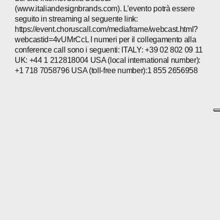
(www.italiandesignbrands.com). L’evento potrà essere
seguito in streaming al seguente link:
https://event.choruscall.com/mediaframe/webcast.html?
webcastid=4vUMrCcL I numeri per il collegamento alla
conference call sono i seguenti: ITALY: +39 02 802 09 11
UK: +44 1 212818004 USA (local international number):
+1 718 7058796 USA (toll-free number):1 855 2656958