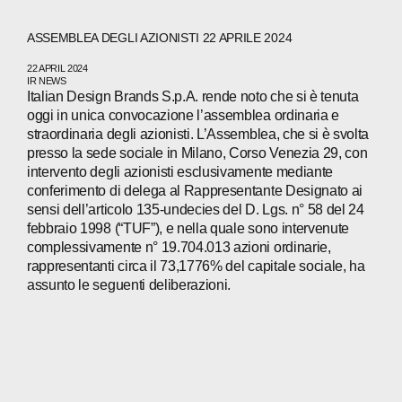
ABOUT
ASSEMBLEA DEGLI AZIONISTI 22 APRILE 2024
COMPANIES
22 APRIL 2024
IR NEWS
PEOPLE
Italian Design Brands S.p.A. rende noto che si è tenuta
oggi in unica convocazione l’assemblea ordinaria e
straordinaria degli azionisti. L’Assemblea, che si è svolta
NEWS
presso la sede sociale in Milano, Corso Venezia 29, con
intervento degli azionisti esclusivamente mediante
PRESS
conferimento di delega al Rappresentante Designato ai
sensi dell’articolo 135-undecies del D. Lgs. n° 58 del 24
INVESTORS
febbraio 1998 (“TUF”), e nella quale sono intervenute
complessivamente n° 19.704.013 azioni ordinarie,
CONTACTS
rappresentanti circa il 73,1776% del capitale sociale, ha
assunto le seguenti deliberazioni.
WECHAT
LINKEDIN
INSTAGRAM