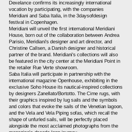
Dexelance
confirms
its
increasingly
international
vocation
by
participating,
with
the
companies
Meridiani
and
Saba
Italia,
in
the
3daysofdesign
festival
in
Copenhagen.
Meridiani
will
unveil
the
first
international
Meridiani
House,
born
out
of
the
collaboration
between
Andrea
Parisio,
Meridiani's
designer
and
art
director,
and
Christine
Callsen,
a
Danish
designer
and
historical
partner
of
the
brand.
Meridiani's
collections
will
also
be
featured
in
the
city
center
at
the
Meridiani
Point
in
the
retailer
Rue
Verte
showroom.
Saba
Italia
will
participate
in
partnership
with
the
international
magazine
Openhouse,
exhibiting
in
the
exclusive
Soho
House
its
nautical-inspired
collections
by
designers
Zanellato/Bortotto.
The
Cime
rugs,
with
their
graphics
inspired
by
lug
sails
and
the
symbols
and
colors
that
evoke
the
sails
of
the
Venetian
lagoon,
and
the
Vela
and
Vela
Piping
sofas,
which
recall
the
shape
of
unfurled
sails,
will
be
perfectly
placed
alongside
the
most
acclaimed
photographs
from
the