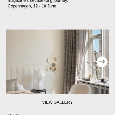
magazine’s
decade-long
journey.
Copenhagen,
12
-
14
June
VIEW GALLERY