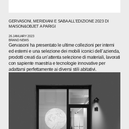
NEWS
PRESS
GERVASONI, MERIDIANI E SABA ALL’EDIZIONE 2023 DI
MAISON&OBJET A PARIGI
INVESTORS
26 JANUARY 2023
BRAND NEWS
CONTACTS
Gervasoni ha presentato le ultime collezioni per interni
ed esterni e una selezione dei mobili iconici dell’azienda,
prodotti creati da un’attenta selezione di materiali, lavorati
con sapiente maestria e tecnologie innovative per
WECHAT
LINKEDIN
INSTAGRAM
adattarsi perfettamente ai diversi stili abitativi.