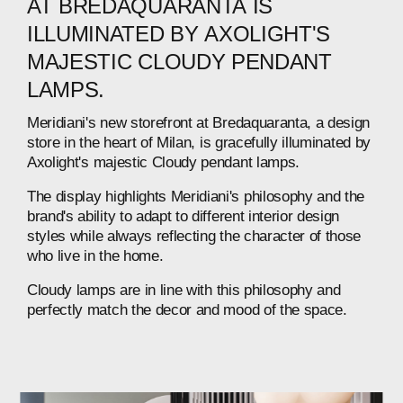
AT
BREDAQUARANTA
IS
ILLUMINATED
BY
AXOLIGHT'S
MAJESTIC
CLOUDY
PENDANT
LAMPS.
Meridiani's
new
storefront
at
Bredaquaranta,
a
design
store
in
the
heart
of
Milan,
is
gracefully
illuminated
by
Axolight's
majestic
Cloudy
pendant
lamps.
The
display
highlights
Meridiani's
philosophy
and
the
brand's
ability
to
adapt
to
different
interior
design
styles
while
always
reflecting
the
character
of
those
who
live
in
the
home.
Cloudy
lamps
are
in
line
with
this
philosophy
and
perfectly
match
the
decor
and
mood
of
the
space.